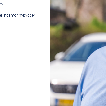
.​
r indenfor nybyggeri,