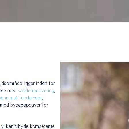
jdsområde ligger inden for
delse med
kælderrenovering
,
øbning af fundament
,
 os med byggeopgaver for
 vi kan tilbyde kompetente