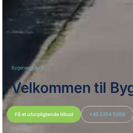
Bygenergi ApS
Velkommen til By
Få et uforpligtende tilbud
+45 5354 5059