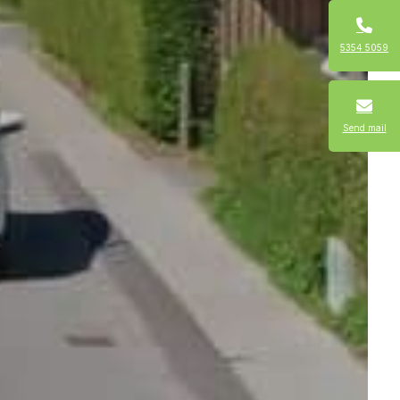
5354 5059
Send mail