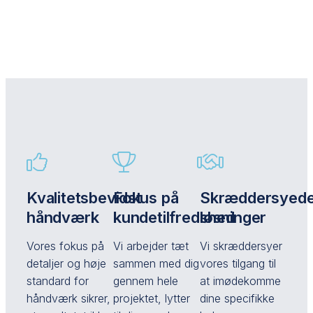
Kvalitetsbevidst
Fokus på
Skræddersyed
håndværk
kundetilfredshed
løsninger
Vores fokus på
Vi arbejder tæt
Vi skræddersyer
detaljer og høje
sammen med dig
vores tilgang til
standard for
gennem hele
at imødekomme
håndværk sikrer,
projektet, lytter
dine specifikke